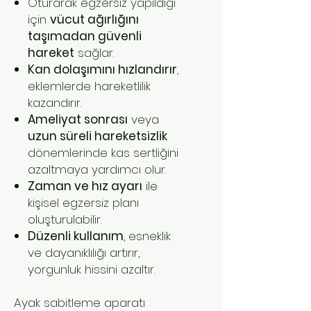
Oturarak egzersiz yapıldığı
için
vücut ağırlığını
taşımadan güvenli
hareket
sağlar.
Kan dolaşımını hızlandırır
,
eklemlerde hareketlilik
kazandırır.
Ameliyat sonrası
veya
uzun süreli hareketsizlik
dönemlerinde kas sertliğini
azaltmaya yardımcı olur.
Zaman ve hız ayarı
ile
kişisel egzersiz planı
oluşturulabilir.
Düzenli kullanım
, esneklik
ve dayanıklılığı artırır,
yorgunluk hissini azaltır.
Ayak sabitleme aparatı