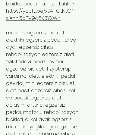
bisiklet pedalına nasıl takılır ?
https://youtu.be/xJ4iFGtNtGI?
si=YhI5aTV9g6K3YXWh
motorlu egzersiz bisikleti,
elektrikli egzersiz pedalı, el ve
ayak egzersiz cihazı,
rehabilitasyon egzersiz aleti,
fizik tedavi cihazı, ev tipi
egzersiz bisikleti, fizyoterapi
yardımcı aleti, elektrikli pedal
çevirici, mini egzersiz bisikleti,
aktif pasif egzersiz cihazı, kol
ve bacak egzersiz aleti,
dolaşım arttırıcı egzersiz
pedalı, motorlu rehabilitasyon
bisikleti, el kol ayak egzersiz
makinesi, yaşlılar için egzersiz
aleti, kas güçlendirme cihazı,