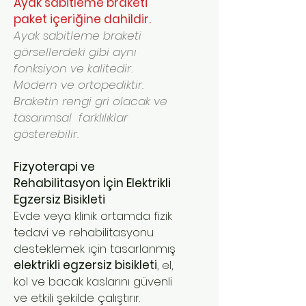
Ayak sabitleme braketi
paket içeriğine dahildir.
Ayak sabitleme braketi
görsellerdeki gibi aynı
fonksiyon ve kalitedir.
Modern ve ortopediktir.
Braketin rengi gri olacak ve
tasarımsal farklılıklar
gösterebilir.
Fizyoterapi ve
Rehabilitasyon İçin Elektrikli
Egzersiz Bisikleti
Evde veya klinik ortamda fizik
tedavi ve rehabilitasyonu
desteklemek için tasarlanmış
elektrikli egzersiz bisikleti
, el,
kol ve bacak kaslarını güvenli
ve etkili şekilde çalıştırır.