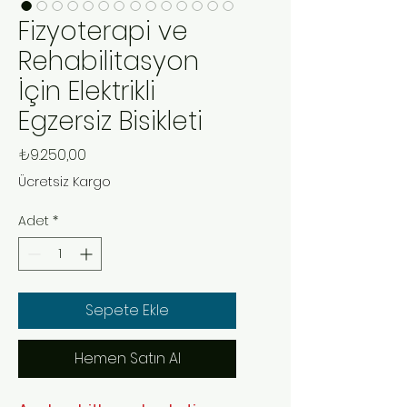
Fizyoterapi ve
Rehabilitasyon
İçin Elektrikli
Egzersiz Bisikleti
Fiyat
₺9.250,00
Ücretsiz Kargo
Adet
*
Sepete Ekle
Hemen Satın Al