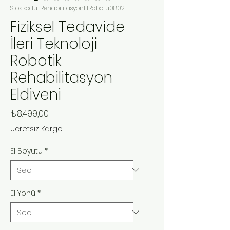
Stok kodu: RehabilitasyonElRobotu0802
Fiziksel Tedavide
İleri Teknoloji
Robotik
Rehabilitasyon
Eldiveni
Fiyat
₺8.499,00
Ücretsiz Kargo
El Boyutu
*
El Yönü
*