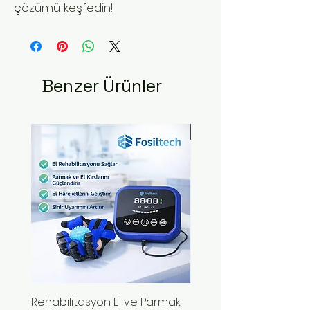
çözümü keşfedin!
Benzer Ürünler
Yeni Ürün
Rehabilitasyon El ve Parmak
El Fonksiyonu Kaybına