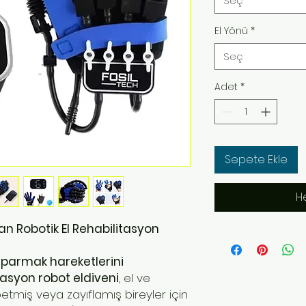
Seç
El Yönü
*
Seç
Adet
*
Sepete Ekle
H
an Robotik El Rehabilitasyon
ü
parmak hareketlerini
itasyon robot eldiveni
, el ve
etmiş veya zayıflamış bireyler için