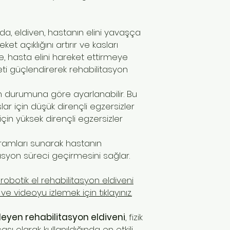
a, eldiven, hastanın elini yavaşça
et açıklığını artırır ve kasları
e, hasta elini hareket ettirmeye
eti güçlendirerek rehabilitasyon
ın durumuna göre ayarlanabilir. Bu
ar için düşük dirençli egzersizler
in yüksek dirençli egzersizler
ogramları sunarak hastanın
litasyon süreci geçirmesini sağlar.
robotik el rehabilitasyon eldiveni
e videoyu izlemek için tıklayınız.
eyen rehabilitasyon eldiveni
, fizik
ı olarak kullanıldığında en etkili