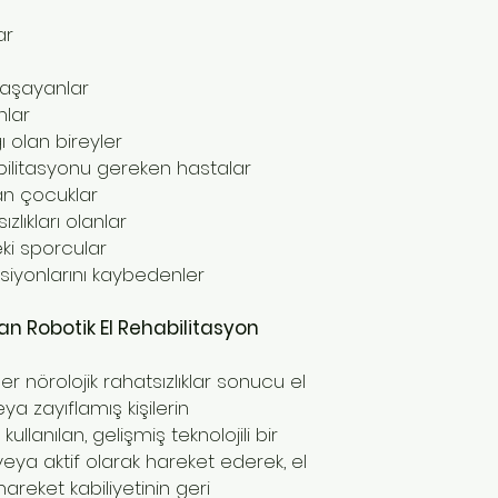
ar
yaşayanlar
nlar
ı olan bireyler
bilitasyonu gereken hastalar
an çocuklar
zlıkları olanlar
ki sporcular
ksiyonlarını kaybedenler
an Robotik El Rehabilitasyon
r nörolojik rahatsızlıklar sonucu el
ya zayıflamış kişilerin
llanılan, gelişmiş teknolojili bir
 veya aktif olarak hareket ederek, el
areket kabiliyetinin geri