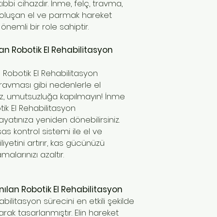
ıbbi cihazdır. İnme, felç, travma,
le oluşan el ve parmak hareket
e önemli bir role sahiptir.
an Robotik El Rehabilitasyon
 Robotik El Rehabilitasyon
 travması gibi nedenlerle el
niz, umutsuzluğa kapılmayın! İnme
ik El Rehabilitasyon
yatınıza yeniden dönebilirsiniz.
s kontrol sistemi ile el ve
iyetini artırır, kas gücünüzü
malarınızı azaltır.
ılan Robotik El Rehabilitasyon
habilitasyon sürecini en etkili şekilde
rak tasarlanmıştır. Elin hareket