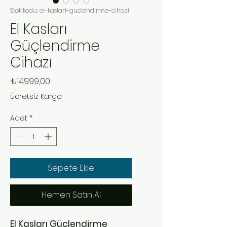
Stok kodu: el-kaslari-guclendirme-cihazi
El Kasları
Güçlendirme
Cihazı
Fiyat
₺14.999,00
Ücretsiz Kargo
Adet
*
Sepete Ekle
Hemen Satın Al
El Kasları Güçlendirme