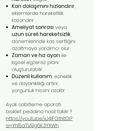
Kan dolaşımını hızlandırır
,
eklemlerde hareketlilik
kazandırır.
Ameliyat sonrası
veya
uzun süreli hareketsizlik
dönemlerinde kas sertliğini
azaltmaya yardımcı olur.
Zaman ve hız ayarı
ile
kişisel egzersiz planı
oluşturulabilir.
Düzenli kullanım
, esneklik
ve dayanıklılığı artırır,
yorgunluk hissini azaltır.
Ayak sabitleme aparatı
bisiklet pedalına nasıl takılır ?
https://youtu.be/xJ4iFGtNtGI?
si=YhI5aTV9g6K3YXWh