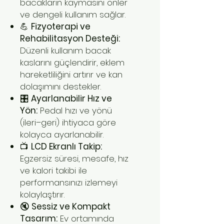
bacakların kaymasını önler
ve dengeli kullanım sağlar.
💪
Fizyoterapi ve
Rehabilitasyon Desteği:
Düzenli kullanım bacak
kaslarını güçlendirir, eklem
hareketliliğini artırır ve kan
dolaşımını destekler.
🎛️
Ayarlanabilir Hız ve
Yön:
Pedal hızı ve yönü
(ileri–geri) ihtiyaca göre
kolayca ayarlanabilir.
📺
LCD Ekranlı Takip:
Egzersiz süresi, mesafe, hız
ve kalori takibi ile
performansınızı izlemeyi
kolaylaştırır.
🔇
Sessiz ve Kompakt
Tasarım:
Ev ortamında