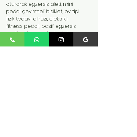
oturarak egzersiz aleti, mini
pedal çevirmeli bisiklet, ev tipi
fizik tedavi cihazı, elektrikli
fitness pedalı, pasif egzersiz
makinesi, egzersiz destek
cihazı, portatif egzersiz
pedalı, rehabilitasyon
egzersiz ekipmanı, elektrikli
bacak egzersiz aleti, motorlu
mini pedal bisiklet, el ve kol
kas geliştirme cihazı
Benzer Ürünler
Yeni Ürün