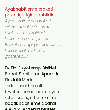
Ayak sabitleme braketi
paket içeriğine dahildir.
Ayak sabitleme braketi
görsellerdeki gibi aynı
fonksiyon ve kalitedir.
Modern ve ortopediktir.
Braketin rengi gri olacak ve
tasarımsal farklılıklar
gösterebilir.
Ev Tipi Fizyoterapi Bisikleti –
Bacak Sabitleme Aparatlı
Elektrikli Model
Evde güvenli ve etkili
fizyoterapi yapmak isteyen
kullanıcılar için tasarlanmış
bacak sabitleme aparatlı
elektrikli egzersiz bisikleti
,